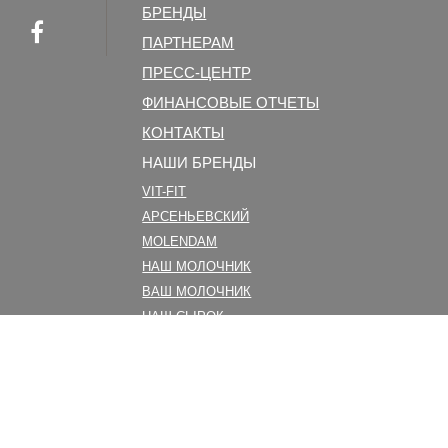
БРЕНДЫ
ПАРТНЕРАМ
ПРЕСС-ЦЕНТР
ФИНАНСОВЫЕ ОТЧЕТЫ
КОНТАКТЫ
НАШИ БРЕНДЫ
VIT-FIT
АРСЕНЬЕВСКИЙ
MOLENDAM
НАШ МОЛОЧНИК
ВАШ МОЛОЧНИК
НАШ СЫРОК
ФЕРМЕРСКИЙ
UKRPRODUCT GROUP
МОЛОЧНАЯ ПРОДУКЦИЯ
МАСЛО. СПРЕД
ПЛАВЛЕНЫЙ СЫР И ПРОДУКТ СЫРНЫЙ