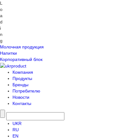
L
o
a
d
i
n
g
Молочная продукция
Напитки
Корпоративный блок
Компания
Продукты
Бренды
Потребителю
Новости
Контакты
UKR
RU
EN