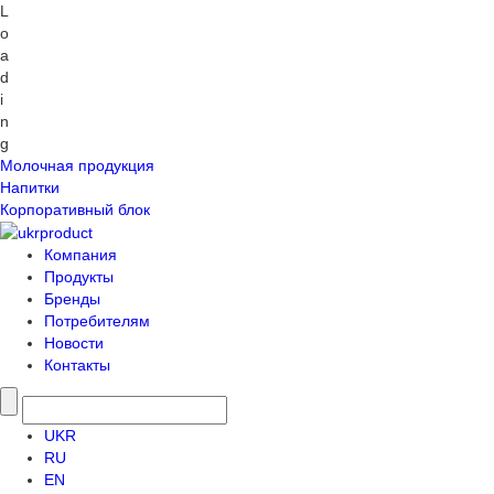
L
o
a
d
i
n
g
Молочная продукция
Напитки
Корпоративный блок
Компания
Продукты
Бренды
Потребителям
Новости
Контакты
UKR
RU
EN