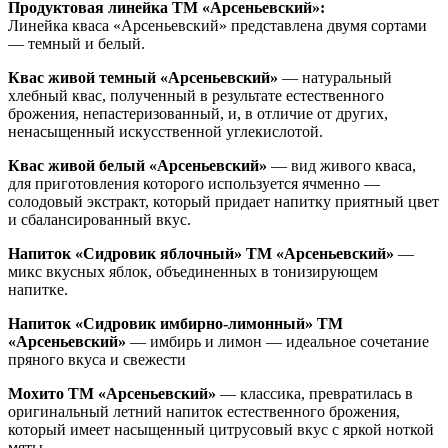
Продуктовая линейка ТМ «Арсеньевский»:
Линейка кваса «Арсеньевский» представлена двумя сортами
— темный и белый.
Квас живой темный «Арсеньевский»
— натуральный
хлебный квас, полученный в результате естественного
брожения, непастеризованный, и, в отличие от других,
ненасыщенный искусственной углекислотой.
Квас живой белый «Арсеньевский»
— вид живого кваса,
для приготовления которого используется ячменно —
солодовый экстракт, который придает напитку приятный цвет
и сбалансированный вкус.
Напиток «Сидровик яблочный» ТМ «Арсеньевский»
—
микс вкусных яблок, объединенных в тонизирующем
напитке.
Напиток «Сидровик имбирно-лимонный»
ТМ
«Арсеньевский»
— имбирь и лимон — идеальное сочетание
пряного вкуса и свежести
Мохито ТМ «Арсеньевский»
— классика, превратилась в
оригинальный летний напиток естественного брожения,
который имеет насыщенный цитрусовый вкус с яркой ноткой
мяты.