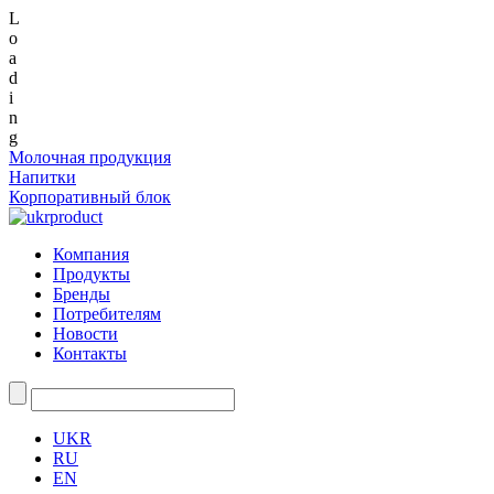
L
o
a
d
i
n
g
Молочная продукция
Напитки
Корпоративный блок
Компания
Продукты
Бренды
Потребителям
Новости
Контакты
UKR
RU
EN