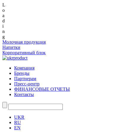
L
o
a
d
i
n
g
Молочная продукция
Напитки
Корпоративный блок
Компания
Бренды
Партнерам
Пресс-центр
ФИНАНСОВЫЕ ОТЧЕТЫ
Контакты
UKR
RU
EN