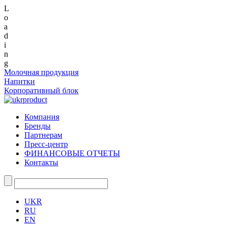
L
o
a
d
i
n
g
Молочная продукция
Напитки
Корпоративный блок
Компания
Бренды
Партнерам
Пресс-центр
ФИНАНСОВЫЕ ОТЧЕТЫ
Контакты
UKR
RU
EN