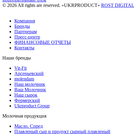
© 2026 All rights are reserved. «UKRPRODUCT»
ROST DIGITA
Компания
Бренды
Партнерам
Пресс-центр
ФИНАНСОВЫЕ ОТЧЕТЫ
Контакты
Наши бренды
Vit-Fit
Арсеньевский
molendam
Наш молочник
Ваш Молочник
Наш сырок
Фермерский
Ukrproduct Group
Молочная продукция
Масло. Спред
Плавленый сыр и продукт сырный плавленый