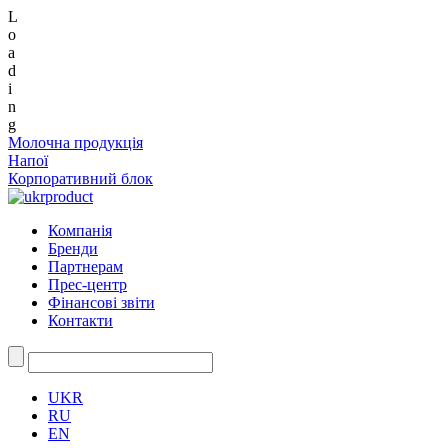
L
o
a
d
i
n
g
Молочна продукція
Напої
Корпоративний блок
Компанія
Бренди
Партнерам
Прес-центр
Фінансові звіти
Контакти
UKR
RU
EN