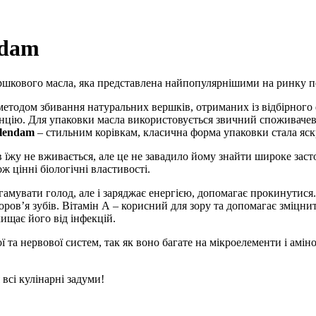
ndam
шкового масла, яка представлена ​​найпопулярнішими на ринку п
етодом збивання натуральних вершків, отриманих із відбірного 
цію. Для упаковки масла використовується звичний споживачеві
lendam
– стильним корівкам, класична форма упаковки стала яс
 їжу не вживається, але це не завадило йому знайти широке засто
ж цінні біологічні властивості.
гамувати голод, але і заряджає енергією, допомагає прокинутися. 
ов’я зубів. Вітамін А – корисний для зору та допомагає зміцнит
ищає його від інфекцій.
 та нервової систем, так як воно багате на мікроелементи і амін
всі кулінарні задуми!