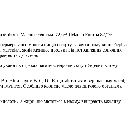
озиціями: Масло селянське 72,6% і Масло Екстра 82,5%.
фермерського молока вищого сорту, завдяки чому воно зберігає
 матеріал, який захищає продукт від потрапляння сонячних
кравою та сучасною.
сування в стравах багатьох народів світу і України в тому
Вітаміни групи В, С, D і E, що містяться в вершковому маслі,
и імунітет. Особливо корисне масло для дитячого організму,
окислоти, а жири, що містяться в ньому, відіграють важливу