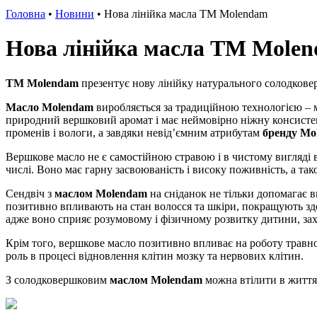
Головна
•
Новини
•
Нова лінійка масла TM Molendam
Нова лінійка масла TM Mole
ТМ Molendam
презентує нову лінійку натурального солодковер
Масло Molendam
виробляється за традиційною технологією – м
природний вершковий аромат і має неймовірно ніжну консистен
променів і вологи, а завдяки невід’ємним атрибутам
бренду Mo
Вершкове масло не є самостійною стравою і в чистому вигляді в
числі. Воно має гарну засвоюваність і високу поживність, а тако
Сендвіч з
маслом Molendam
на сніданок не тільки допомагає в
позитивно впливають на стан волосся та шкіри, покращують здор
адже воно сприяє розумовому і фізичному розвитку дитини, зах
Крім того, вершкове масло позитивно впливає на роботу травної
роль в процесі відновлення клітин мозку та нервових клітин.
З солодковершковим
маслом Molendam
можна втілити в життя 