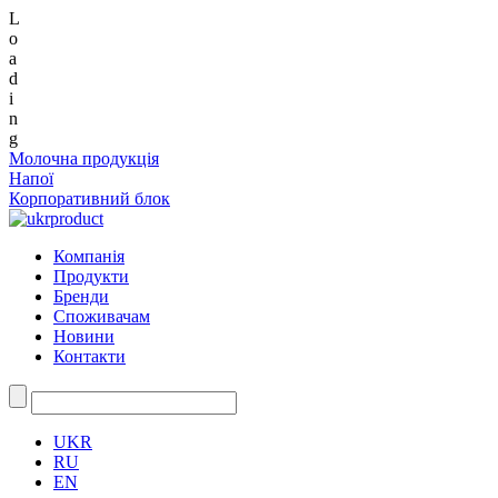
L
o
a
d
i
n
g
Молочна продукція
Напої
Корпоративний блок
Компанія
Продукти
Бренди
Споживачам
Новини
Контакти
UKR
RU
EN